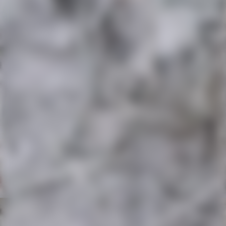
20260725_112009