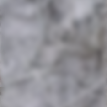
20260124_121102